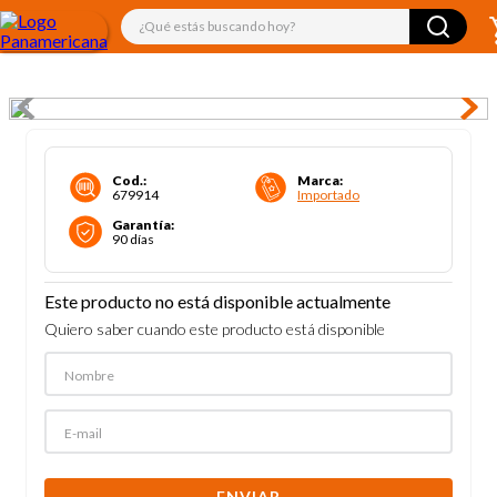
¿Qué estás buscando hoy?
Cod.
:
Marca
:
679914
Importado
Garantía
:
90 días
Este producto no está disponible actualmente
Quiero saber cuando este producto está disponible
ENVIAR