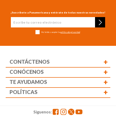
¡Suscríbete a Panamericana y entérate de todas nuestras novedades!
He leído y acepto la
política de privacidad
+
CONTÁCTENOS
+
CONÓCENOS
+
TE AYUDAMOS
+
POLÍTICAS
Siguenos: