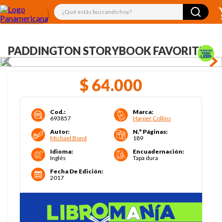
¿Qué estás buscando hoy?
PADDINGTON STORYBOOK FAVORITES
$
64
.
000
Cod.
:
Marca
:
693857
Harper Collins
Autor
:
N.° Páginas
:
Michael Bond
189
Idioma
:
Encuadernación
:
Inglés
Tapa dura
Fecha De Edición
:
2017