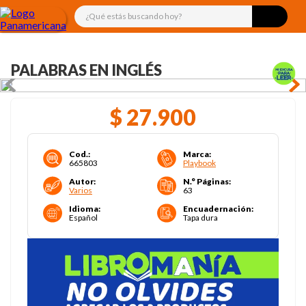
¿Qué estás buscando hoy?
PALABRAS EN INGLÉS
$
27
.
900
Cod.
:
Marca
:
665803
Playbook
Autor
:
N.° Páginas
:
Varios
63
Idioma
:
Encuadernación
:
Español
Tapa dura