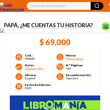
¿Qué estás buscando hoy?
PAPÁ, ¿ME CUENTAS TU HISTORIA?
$
69
.
000
Cod.
:
Marca
:
698685
Plaza & Janés
Autor
:
N.° Páginas
:
Elma van Vliet
160
Idioma
:
Encuadernación
:
Español
Tapa dura
Fecha De Edición
:
2025