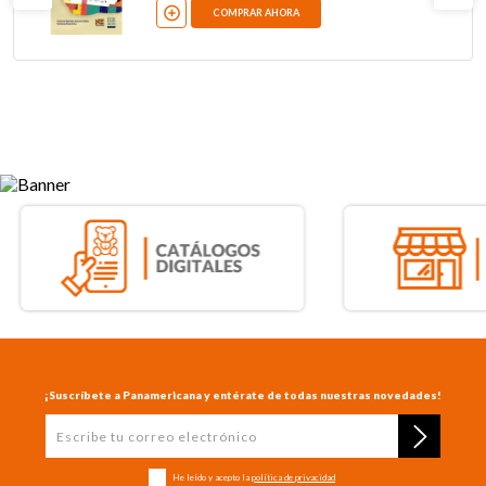
COMPRAR AHORA
¡Suscríbete a Panamericana y entérate de todas nuestras novedades!
He leído y acepto la
política de privacidad