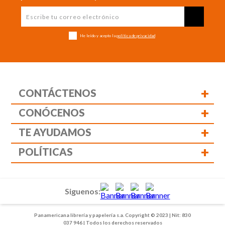
He leído y acepto la
política de privacidad
+
CONTÁCTENOS
+
CONÓCENOS
+
TE AYUDAMOS
+
POLÍTICAS
Siguenos:
Panamericana librería y papelería s.a. Copyright © 2023 | Nit: 830
037 946 | Todos los derechos reservados