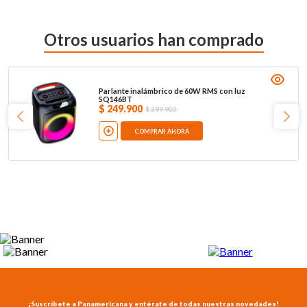
Otros usuarios han comprado
Parlante inalámbrico de 60W RMS con luz
SQ146BT
$
249
.
900
$
399
.
900
COMPRAR AHORA
¡Suscríbete a Panamericana y entérate de todas nuestras novedades!