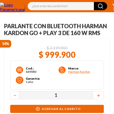
¿Qué estás buscando hoy?
PARLANTE CON BLUETOOTH HARMAN
KARDON GO + PLAY 3 DE 160 W RMS
54%
$
2
.
199
.
900
$
999
.
900
Cod.
:
Marca
:
669080
Harman Kardon
Garantía
:
1 año
－
＋
AGREGAR AL CARRITO