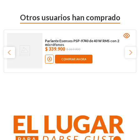
Otros usuarios han comprado
Parlante Esenses PSP-9740 de 40 W RMS con 2
micrófonos
$
339
.
900
$
369
.
900
COMPRAR AHORA