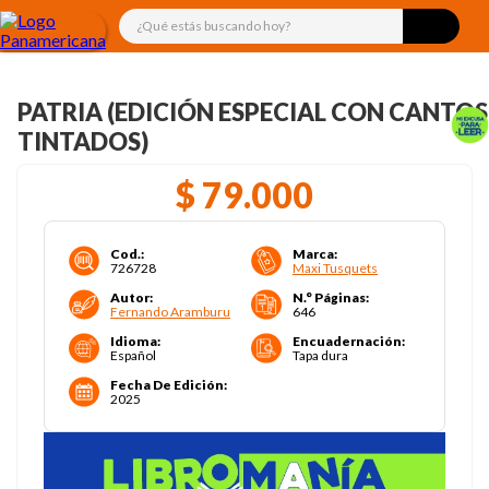
¿Qué estás buscando hoy?
PATRIA (EDICIÓN ESPECIAL CON CANTOS
TINTADOS)
$
79
.
000
Cod.
:
Marca
:
726728
Maxi Tusquets
Autor
:
N.° Páginas
:
Fernando Aramburu
646
Idioma
:
Encuadernación
:
Español
Tapa dura
Fecha De Edición
:
2025