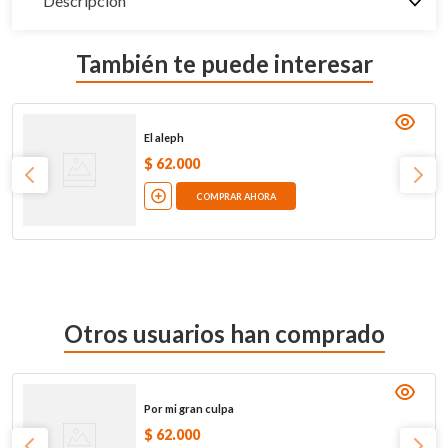
Descripción
También te puede interesar
El aleph
$
62
.
000
COMPRAR AHORA
Otros usuarios han comprado
Por mi gran culpa
$
62
.
000