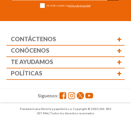
He leído y acepto la
política de privacidad
+
CONTÁCTENOS
+
CONÓCENOS
+
TE AYUDAMOS
+
POLÍTICAS
Siguenos:
Panamericana librería y papelería s.a. Copyright © 2023 | Nit: 830
037 946 | Todos los derechos reservados