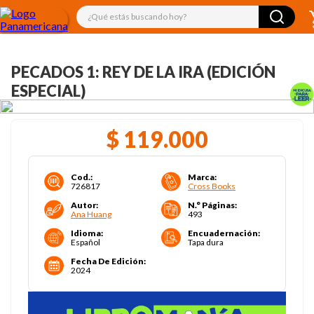
¿Qué estás buscando hoy?
PECADOS 1: REY DE LA IRA (EDICIÓN
ESPECIAL)
$
119
.
000
Cod.
:
Marca
:
726817
Cross Books
Autor
:
N.° Páginas
:
Ana Huang
493
Idioma
:
Encuadernación
:
Español
Tapa dura
Fecha De Edición
:
2024