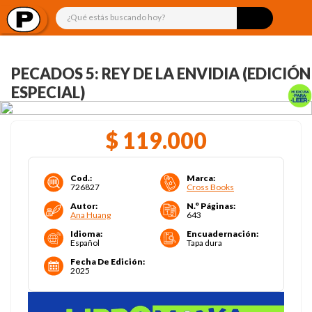
¿Qué estás buscando hoy?
PECADOS 5: REY DE LA ENVIDIA (EDICIÓN
ESPECIAL)
$
119
.
000
Cod.
:
Marca
:
726827
Cross Books
Autor
:
N.° Páginas
:
Ana Huang
643
Idioma
:
Encuadernación
:
Español
Tapa dura
Fecha De Edición
:
2025