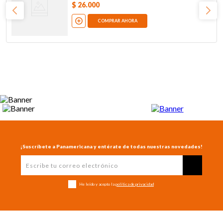
$
26
.
000
COMPRAR AHORA
¡Suscríbete a Panamericana y entérate de todas nuestras novedades!
He leído y acepto la
política de privacidad