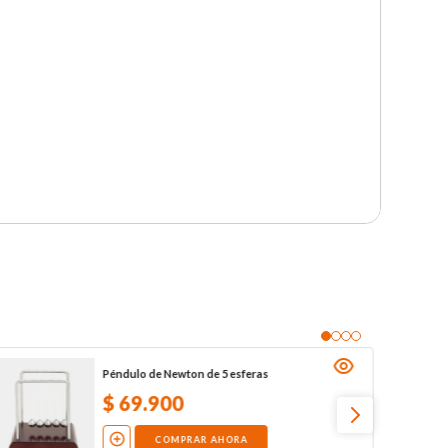
Péndulo de Newton de 5 esferas
$
69
.
900
COMPRAR AHORA