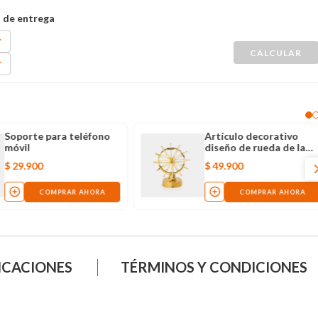
Soporte para teléfono
Artículo decorativo
móvil
diseño de rueda de la
fortuna dorada de 24 x
$
29
.
900
$
49
.
900
20 cm
COMPRAR AHORA
COMPRAR AHORA
ICACIONES
TÉRMINOS Y CONDICIONES