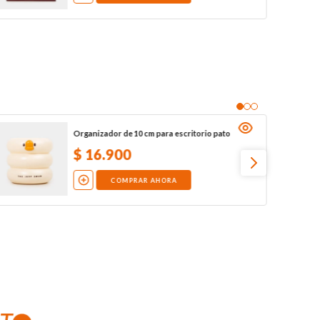
Organizador de 10 cm para escritorio pato
$
16
.
900
COMPRAR AHORA