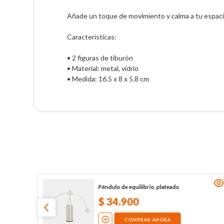
Añade un toque de movimiento y calma a tu espacio
Características:

• 2 figuras de tiburón

• Material: metal, vidrio

• Medida: 16.5 x 8 x 5.8 cm
Péndulo de equilibrio, plateado
$
34
.
900
COMPRAR AHORA