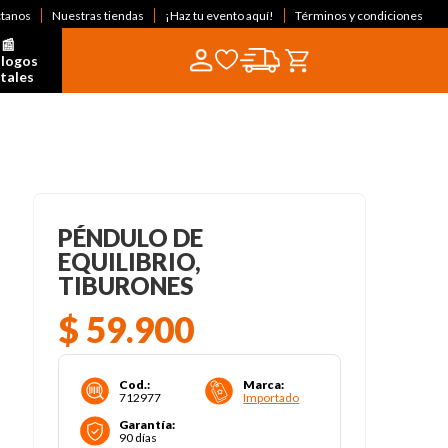
ctanos
Nuestras tiendas
¡Haz tu evento aquí!
Términos y condiciones
📰  
logos 
itales
PÉNDULO DE
EQUILIBRIO,
TIBURONES
$
59
.
900
Cod.
:
Marca
:
712977
Importado
Garantía
:
90 días