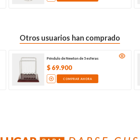
Otros usuarios han comprado
Péndulo de Newton de 5 esferas
$
69
.
900
COMPRAR AHORA