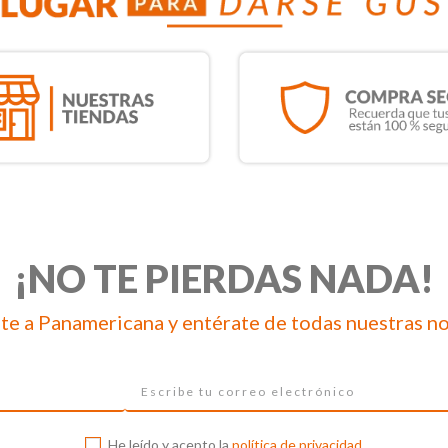
¡NO TE PIERDAS NADA!
te a Panamericana y entérate de todas nuestras n
He leído y acepto la
política de privacidad