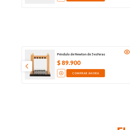
Péndulo de Newton de 5 esferas
$
89
.
900
COMPRAR AHORA