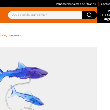
Panamericana más de 60 años
Contá
📌
¿Qué estás buscando hoy?
Catá
dig
ibrio, tiburones