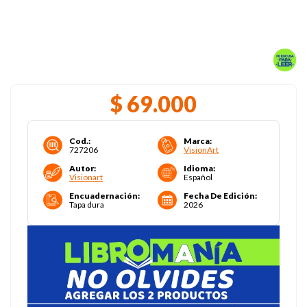
$
69
.
000
Cod.
:
Marca
:
727206
VisionArt
Autor
:
Idioma
:
Visionart
Español
Encuadernación
:
Fecha De Edición
:
Tapa dura
2026