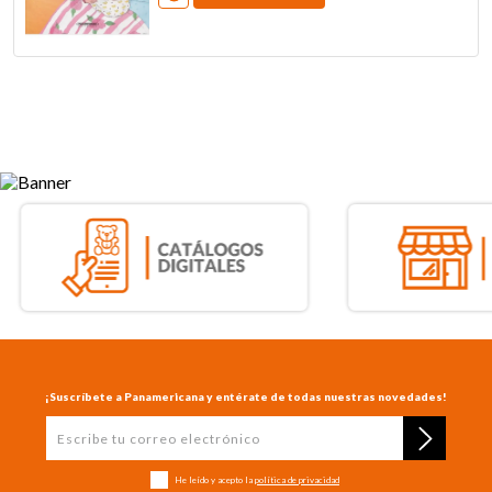
¡Suscríbete a Panamericana y entérate de todas nuestras novedades!
He leído y acepto la
política de privacidad