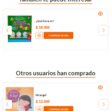
¿Qué hora es?
$
18
.
000
COMPRAR AHORA
Otros usuarios han comprado
Mi ángel
$
12
.
000
COMPRAR AHORA