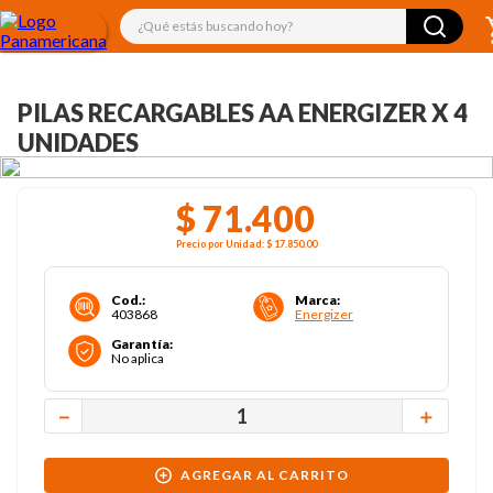
¿Qué estás buscando hoy?
PILAS RECARGABLES AA ENERGIZER X 4
UNIDADES
$
71
.
400
Precio por
Unidad
:
$ 17.850
.00
Cod.
:
Marca
:
403868
Energizer
Garantía
:
No aplica
－
＋
AGREGAR AL CARRITO