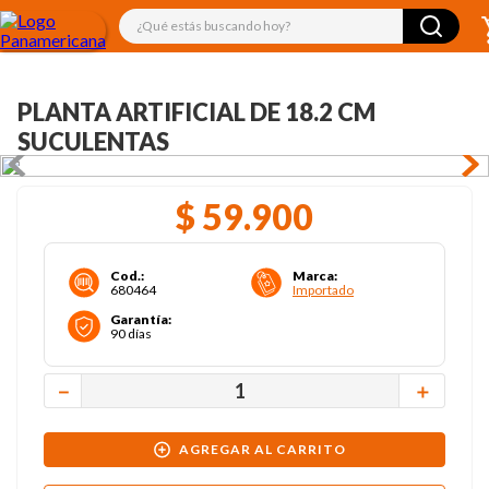
¿Qué estás buscando hoy?
PLANTA ARTIFICIAL DE 18.2 CM
SUCULENTAS
$
59
.
900
Cod.
:
Marca
:
680464
Importado
Garantía
:
90 días
－
＋
AGREGAR AL CARRITO