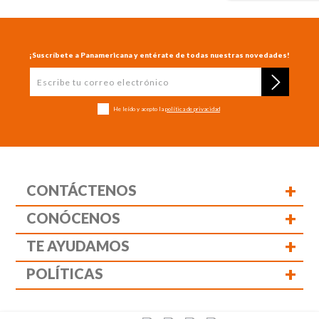
¡Suscríbete a Panamericana y entérate de todas nuestras novedades!
He leído y acepto la
política de privacidad
+
CONTÁCTENOS
+
CONÓCENOS
+
TE AYUDAMOS
+
POLÍTICAS