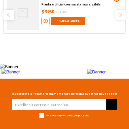
Planta artificial con maceta negra, sábila
$
9950
$
24
.
900
COMPRAR AHORA
¡Suscríbete a Panamericana y entérate de todas nuestras novedades!
He leído y acepto la
política de privacidad