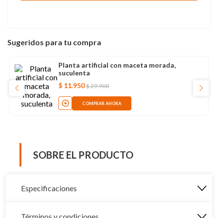
Sugeridos para tu compra
Planta artificial con maceta morada,
suculenta
$
11
.
950
$
29
.
900
COMPRAR AHORA
SOBRE EL PRODUCTO
Especificaciones
Términos y condiciones