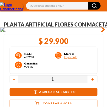
¿Qué estás buscando hoy?
PLANTA ARTIFICIAL FLORES CON MACET
$
29
.
900
Cod.
:
Marca
:
696204
Importado
Garantía
:
90 días
－
＋
AGREGAR AL CARRITO
COMPRAR AHORA