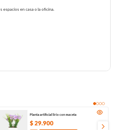
espacios en casa o la oficina.

Planta artificial lirio con maceta
$
29
.
900