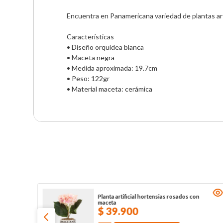
Encuentra en Panamericana variedad de plantas artif
Características

• Diseño orquídea blanca

• Maceta negra

• Medida aproximada: 19.7cm 

• Peso: 122gr

• Material maceta: cerámica
Planta artificial hortensias rosados con
maceta
$
39
.
900