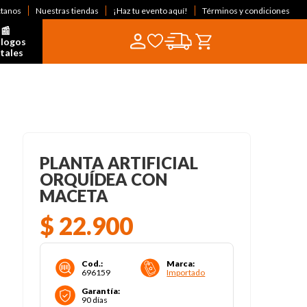
ctanos
Nuestras tiendas
¡Haz tu evento aquí!
Términos y condiciones
📰  
logos 
itales
PLANTA ARTIFICIAL
ORQUÍDEA CON
MACETA
$
22
.
900
Cod.
:
Marca
:
696159
Importado
Garantía
:
90 días