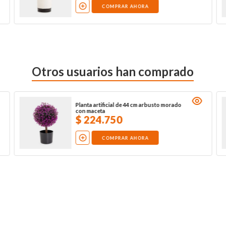
COMPRAR AHORA
Otros usuarios han comprado
Planta artificial de 44 cm arbusto morado
con maceta
$
224
.
750
COMPRAR AHORA