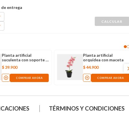
Planta artificial
Planta artificial
suculenta con soporte y
orquídea con maceta
ave dorada
$
39
.
900
$
44
.
900
COMPRAR AHORA
COMPRAR AHORA
ICACIONES
TÉRMINOS Y CONDICIONES