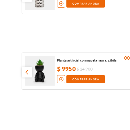
COMPRAR AHORA
Planta artificial con maceta negra, sábila
$
9950
$
24
.
900
COMPRAR AHORA