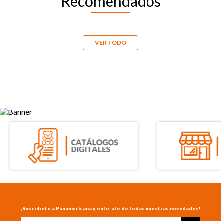
Recomendados
Resma de papel fotocopia carta
Resma de papel oficio para fotocopia
CopyPac de 75 g, 500 hojas
de 75 g Copypac
$
19
.
900
$
24
.
900
Precio por
Unidad
:
$ 39,8
.00
Precio por
Unidad
:
$ 49,8
.00
COMPRAR AHORA
COMPRAR AHORA
VER TODO