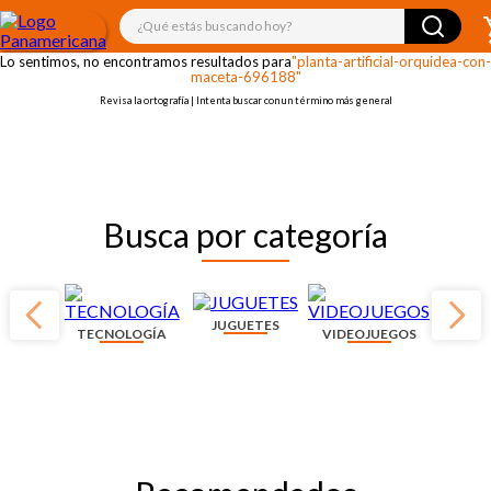
¡OOPS!
¿Qué estás buscando hoy?
Lo sentimos, no encontramos resultados para
"planta-artificial-orquidea-con-
maceta-696188"
Revisa la ortografía | Intenta buscar con un término más general
Busca por categoría
JUGUETES
TECNOLOGÍA
VIDEOJUEGOS