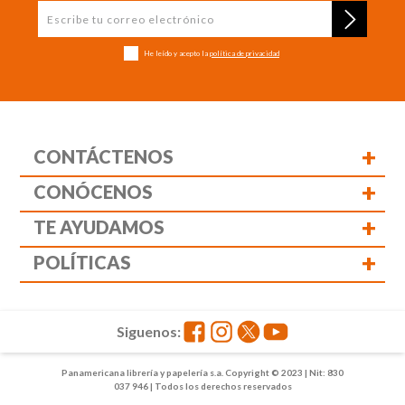
He leído y acepto la
política de privacidad
+
CONTÁCTENOS
+
CONÓCENOS
+
TE AYUDAMOS
+
POLÍTICAS
Siguenos:
Panamericana librería y papelería s.a. Copyright © 2023 | Nit: 830
037 946 | Todos los derechos reservados