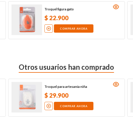
Troquel figura gato
$
22
.
900
COMPRAR AHORA
Otros usuarios han comprado
Troquel para artesanía niña
$
29
.
900
COMPRAR AHORA