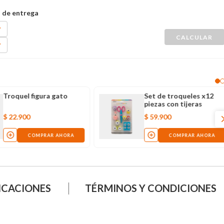
Troquel figura gato
Set de troqueles x12
piezas con tijeras
$
22
.
900
$
59
.
900
COMPRAR AHORA
COMPRAR AHORA
ICACIONES
TÉRMINOS Y CONDICIONES