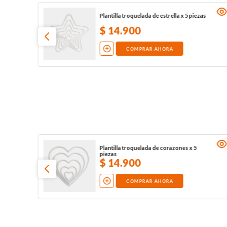
Plantilla troquelada de estrella x 5 piezas
$
14
.
900
COMPRAR AHORA
Plantilla troquelada de corazones x 5
piezas
$
14
.
900
COMPRAR AHORA