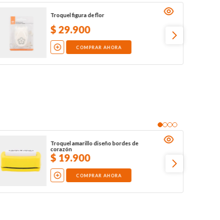
Troquel figura de flor
$
29
.
900
COMPRAR AHORA
Troquel amarillo diseño bordes de
corazón
$
19
.
900
COMPRAR AHORA