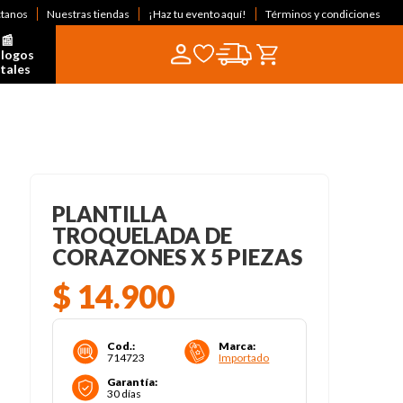
ctanos
Nuestras tiendas
¡Haz tu evento aquí!
Términos y condiciones
📰  
logos 
itales
PLANTILLA
TROQUELADA DE
CORAZONES X 5 PIEZAS
$
14
.
900
Cod.
:
Marca
:
714723
Importado
Garantía
:
30 días