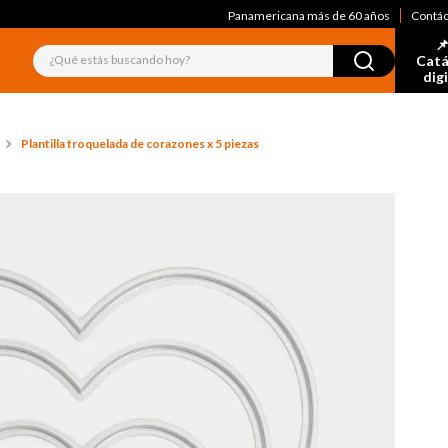
Panamericana más de 60 años
Contá
📌
¿Qué estás buscando hoy?
Catá
dig
Plantilla troquelada de corazones x 5 piezas