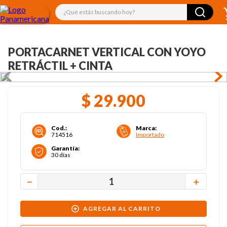
¿Qué estás buscando hoy?
PORTACARNET VERTICAL CON YOYO
RETRÁCTIL + CINTA
$
29
.
900
Cod.
:
Marca
:
714516
Importado
Garantía
:
30 días
－
＋
AGREGAR AL CARRITO