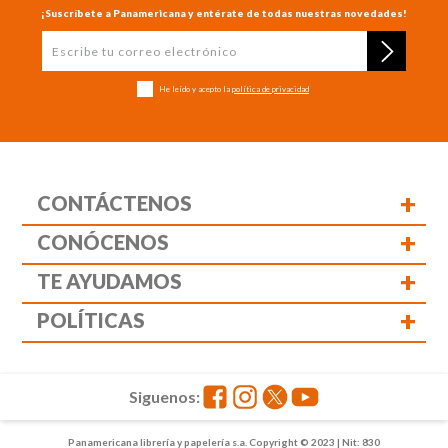
¡Suscríbete a Panamericana y entérate de todas nuestras novedades!
He leído y acepto la
política de privacidad
+
CONTÁCTENOS
+
CONÓCENOS
+
TE AYUDAMOS
+
POLÍTICAS
Siguenos:
Panamericana librería y papelería s.a. Copyright © 2023 | Nit: 830