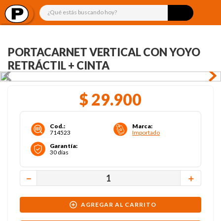
¿Qué estás buscando hoy?
PORTACARNET VERTICAL CON YOYO
RETRÁCTIL + CINTA
$
29
.
900
Cod.
:
Marca
:
714523
Importado
Garantía
:
30 días
－
＋
AGREGAR AL CARRITO