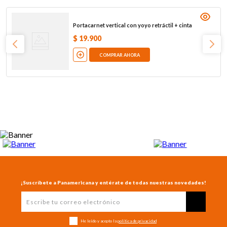
Portacarnet vertical con yoyo retráctil + cinta
$
19
.
900
COMPRAR AHORA
¡Suscríbete a Panamericana y entérate de todas nuestras novedades!
He leído y acepto la
política de privacidad