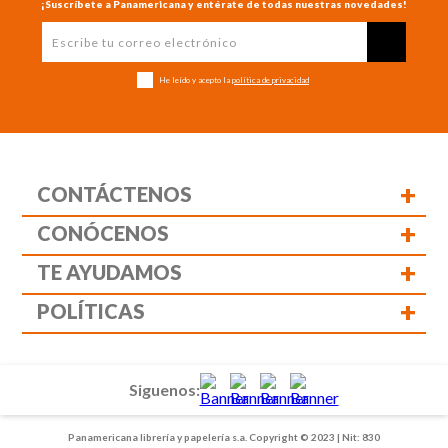
¡Suscríbete a Panamericana y entérate de todas nuestras novedades!
He leído y acepto la
política de privacidad
+
CONTÁCTENOS
+
CONÓCENOS
+
TE AYUDAMOS
+
POLÍTICAS
Siguenos:
Panamericana librería y papelería s.a. Copyright © 2023 | Nit: 830