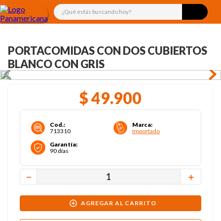
¿Qué estás buscando hoy?
PORTACOMIDAS CON DOS CUBIERTOS
BLANCO CON GRIS
$
49
.
900
Cod.
:
Marca
:
713310
Importado
Garantía
:
90 días
－
＋
AGREGAR AL CARRITO