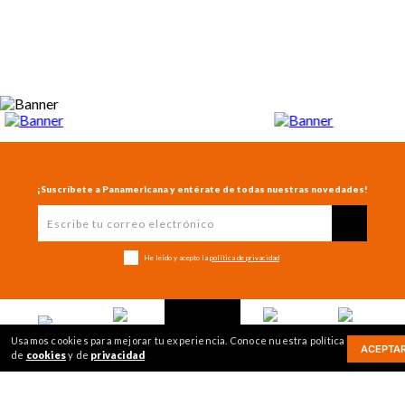
¡Suscríbete a Panamericana y entérate de todas nuestras novedades!
He leído y acepto la
política de privacidad
Usamos cookies para mejorar tu experiencia. Conoce nuestra política
ACEPTA
Inicio
+
de
cookies
y de
privacidad
CONTÁCTENOS
Mi cuenta
Mis compras
Ver más
1
+
CONÓCENOS