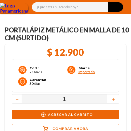
¿Qué estás buscando hoy?
PORTALÁPIZ METÁLICO EN MALLA DE 10
CM (SURTIDO)
$
12
.
900
Cod.
:
Marca
:
714473
Importado
Garantía
:
30 días
－
＋
AGREGAR AL CARRITO
COMPRAR AHORA