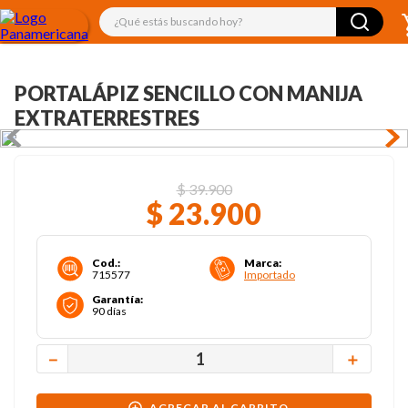
¿Qué estás buscando hoy?
PORTALÁPIZ SENCILLO CON MANIJA
EXTRATERRESTRES
$
39
.
900
$
23
.
900
Cod.
:
Marca
:
715577
Importado
Garantía
:
90 días
－
＋
AGREGAR AL CARRITO