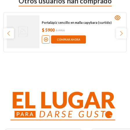
Otros usuarios han comprado
Portalápiz sencillo en malla capybara (surtido)
$
5900
$
9900
COMPRAR AHORA