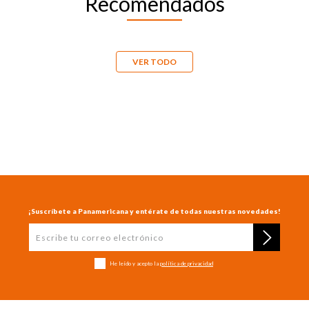
Recomendados
Resma de papel oficio para fotocopia
de 75 g Copypac
$
24
.
900
Precio por
Unidad
:
$ 49,8
.00
COMPRAR AHORA
Resma de papel fotocopia carta
CopyPac de 75 g, 500 hojas
$
19
.
900
Precio por
Unidad
:
$ 39,8
.00
COMPRAR AHORA
VER TODO