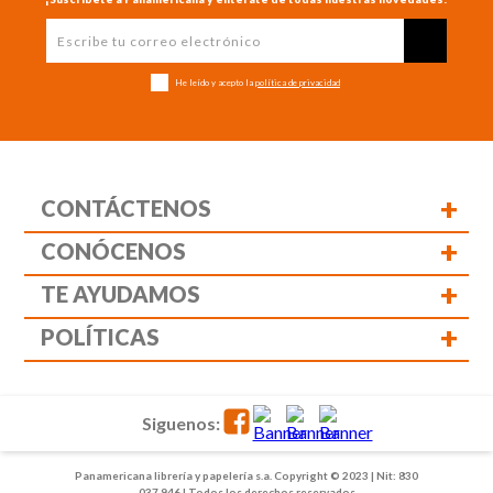
He leído y acepto la
política de privacidad
+
CONTÁCTENOS
+
CONÓCENOS
+
TE AYUDAMOS
+
POLÍTICAS
Siguenos:
Panamericana librería y papelería s.a. Copyright © 2023 | Nit: 830
037 946 | Todos los derechos reservados