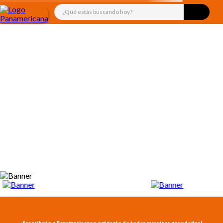
¿Qué estás buscando hoy?
TÉRMINOS MÁS BUSCADOS
1
.
libro
2
.
audifonos
3
.
juguetes
4
.
audio
5
.
mickey
6
.
rompecabezas
7
.
marcadores
8
.
cuadernos
9
.
kiut
10
.
biblia
¡Suscríbete a Panamericana y entérate de todas nuestras novedades!