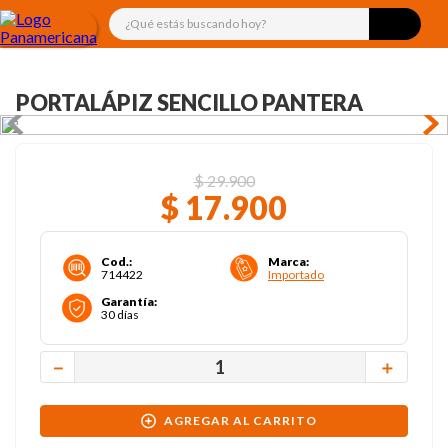
¿Qué estás buscando hoy?
PORTALÁPIZ SENCILLO PANTERA
$
29
.
900
$
17
.
900
Cod.
:
Marca
:
714422
Importado
Garantía
:
30 días
－
＋
AGREGAR AL CARRITO