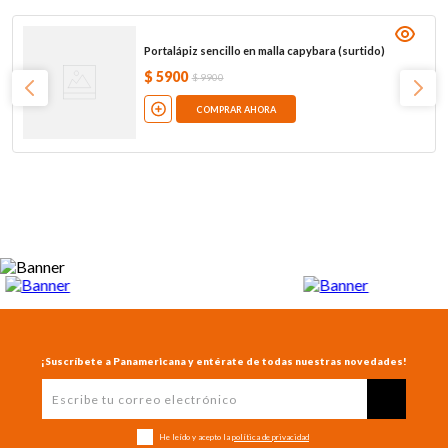
Portalápiz sencillo en malla capybara (surtido)
$
5900
$
9900
COMPRAR AHORA
¡Suscríbete a Panamericana y entérate de todas nuestras novedades!
He leído y acepto la
política de privacidad