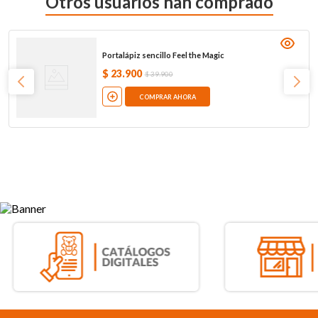
Otros usuarios han comprado
Portalápiz sencillo Feel the Magic
$
23
.
900
$
39
.
900
COMPRAR AHORA