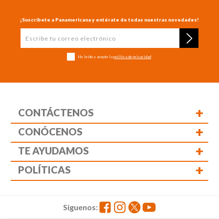
¡Suscríbete a Panamericana y entérate de todas nuestras novedades!
He leído y acepto la
política de privacidad
+
CONTÁCTENOS
+
CONÓCENOS
+
TE AYUDAMOS
+
POLÍTICAS
Siguenos: