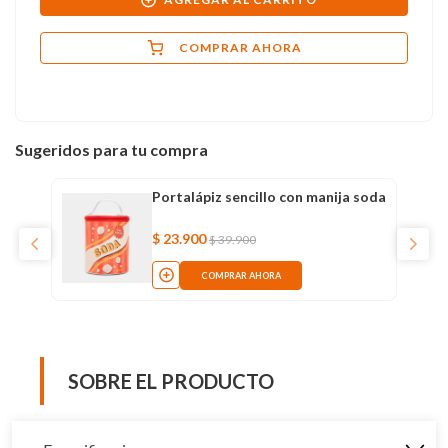
COMPRAR AHORA
Sugeridos para tu compra
Portalápiz sencillo con manija soda
$
23
.
900
$
39
.
900
COMPRAR AHORA
SOBRE EL PRODUCTO