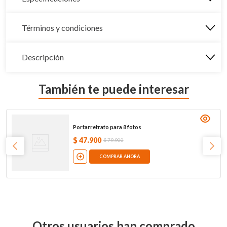
Términos y condiciones
Descripción
También te puede interesar
Portarretrato para 8 fotos
$
47
.
900
$
79
.
900
COMPRAR AHORA
Otros usuarios han comprado