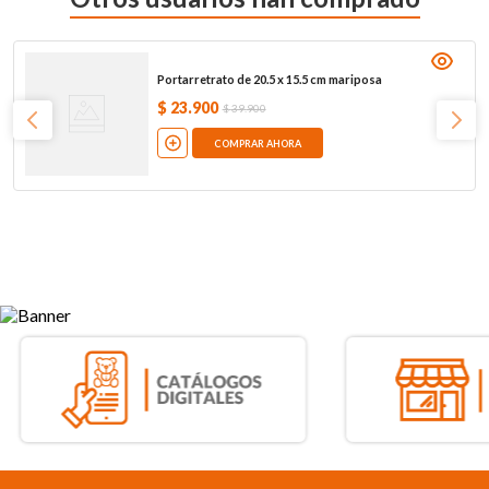
Portarretrato de 20.5 x 15.5 cm mariposa
$
23
.
900
$
39
.
900
COMPRAR AHORA