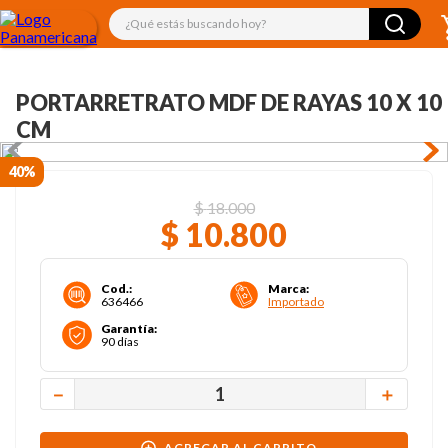
¿Qué estás buscando hoy?
PORTARRETRATO MDF DE RAYAS 10 X 10
CM
40%
$
18
.
000
$
10
.
800
Cod.
:
Marca
:
636466
Importado
Garantía
:
90 días
－
＋
AGREGAR AL CARRITO