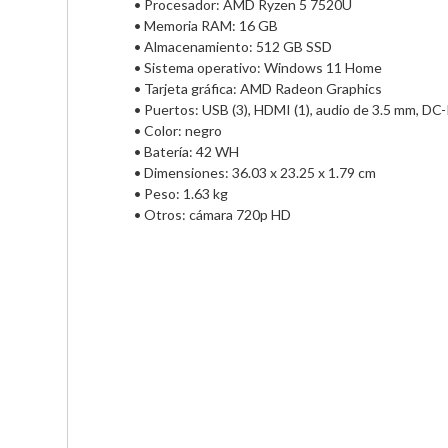
• Procesador: AMD Ryzen 5 7520U

• Memoria RAM: 16 GB                                

• Almacenamiento: 512 GB SSD

• Sistema operativo: Windows 11 Home

• Tarjeta gráfica: AMD Radeon Graphics                

• Puertos: USB (3), HDMI (1), audio de 3.5 mm, DC-IN
• Color: negro                               

• Batería: 42 WH                                

• Dimensiones: 36.03 x 23.25 x 1.79 cm                  

• Peso: 1.63 kg         

• Otros: cámara 720p HD