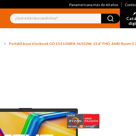
Panamericana más de 60 años
Contá
📌
¿Qué estás buscando hoy?
Catá
dig
s
Portátil Asus Vivobook GO 15 E1504FA-NJ552W, 15.6" FHD, AMD Ryzen 5 