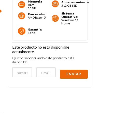
Memoria
Almacenamiento
:
Ram
:
512 GB SSD
16 GB
Sistema
Procesador
:
Operativo
:
AMD Ryzen 5
Windows 11
Home
Garantía
:
1 año
Este producto no está disponible
actualmente
Quiero saber cuando este producto está
disponible
ENVIAR