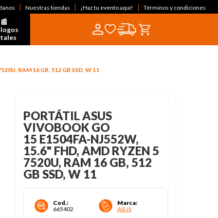
ctanos
Nuestras tiendas
¡Haz tu evento aquí!
Términos y condiciones
📰  
logos 
itales
7520U, RAM 16 GB, 512 GB SSD, W 11
PORTÁTIL ASUS
VIVOBOOK GO
15 E1504FA-NJ552W,
15.6" FHD, AMD RYZEN 5
7520U, RAM 16 GB, 512
GB SSD, W 11
Cod.
:
Marca
:
665402
ASUS