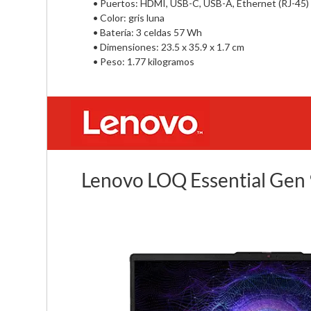
• Puertos: HDMI, USB-C, USB-A, Ethernet (RJ-45)        
• Color: gris luna                                          

• Batería: 3 celdas 57 Wh                                     

• Dimensiones: 23.5 x 35.9 x 1.7 cm 

• Peso: 1.77 kilogramos
Lenovo LOQ Essential Gen 9