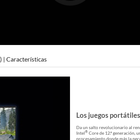
 | Características
Los juegos portátile
Da un salto revolucionario al r
®
Intel
Core de 12.ª generación, u
procesamiento donde más la nece