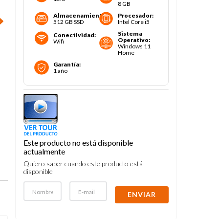
8 GB
Almacenamiento
:
Procesador
:
512 GB SSD
Intel Core i5
Sistema
Conectividad
:
Operativo
:
Wifi
Windows 11
Home
Garantía
:
1 año
Este producto no está disponible
actualmente
Quiero saber cuando este producto está
disponible
ENVIAR