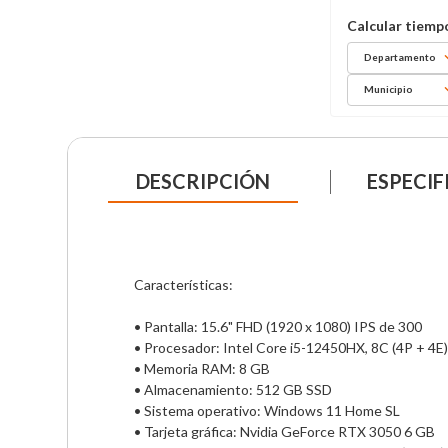
Departamento
Municipio
DESCRIPCIÓN
ESPECIF
Características: 

• Pantalla: 15.6" FHD (1920 x 1080) IPS de 300             
• Procesador: Intel Core i5-12450HX, 8C (4P + 4E) 
• Memoria RAM: 8 GB                                                

• Almacenamiento: 512 GB SSD                                        
• Sistema operativo: Windows 11 Home SL                       
• Tarjeta gráfica: Nvidia GeForce RTX 3050 6 GB             