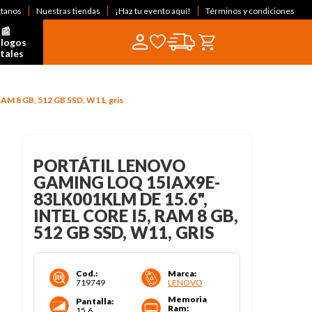
ctanos
Nuestras tiendas
¡Haz tu evento aquí!
Términos y condiciones
📰  
logos 
itales
RAM 8 GB, 512 GB SSD, W11, gris
PORTÁTIL LENOVO
GAMING LOQ 15IAX9E-
83LK001KLM DE 15.6",
INTEL CORE I5, RAM 8 GB,
512 GB SSD, W11, GRIS
Cod.
:
Marca
:
719749
LENOVO
Memoria
Pantalla
:
Ram
:
15.6