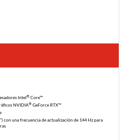
®
esadores Intel
Core™
®
ráficos NVIDIA
GeForce RTX™
e
”) con una frecuencia de actualización de 144 Hz para
aras