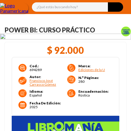
¿Qué estás buscando hoy?
POWER BI: CURSO PRÁCTICO
$
92
.
000
Cod.
:
Marca
:
694289
Ediciones de la U
Autor
:
N.° Páginas
:
Francisco José
280
Carrasco Gómez
Idioma
:
Encuadernación
:
Español
Rústica
Fecha De Edición
:
2025