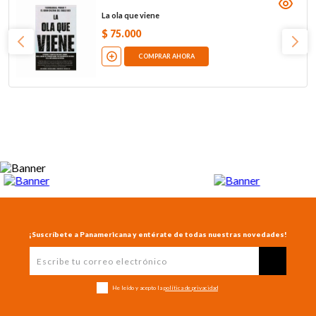
La ola que viene
$
75
.
000
COMPRAR AHORA
¡Suscríbete a Panamericana y entérate de todas nuestras novedades!
He leído y acepto la
política de privacidad