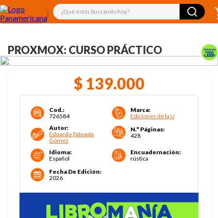
¿Qué estás buscando hoy?
PROXMOX: CURSO PRÁCTICO
$
139
.
000
Cod.
:
Marca
:
726584
Ediciones de la U
Autor
:
N.° Páginas
:
Eduardo Taboada
428
Gómez
Idioma
:
Encuadernación
:
Español
rústica
Fecha De Edición
:
2026