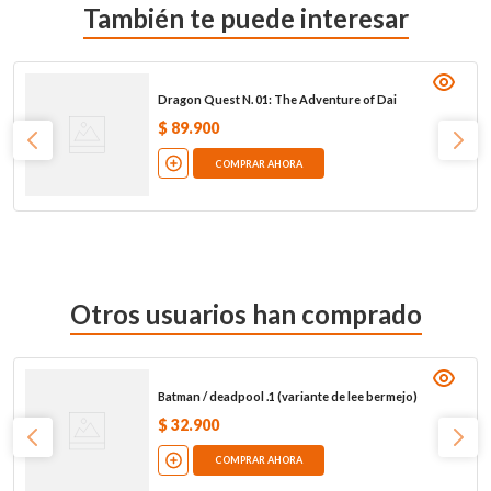
También te puede interesar
Dragon Quest N. 01: The Adventure of Dai
$
89
.
900
COMPRAR AHORA
Otros usuarios han comprado
Batman / deadpool .1 (variante de lee bermejo)
$
32
.
900
COMPRAR AHORA