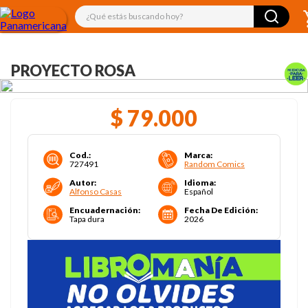
¿Qué estás buscando hoy?
PROYECTO ROSA
$
79
.
000
Cod.
:
Marca
:
727491
Random Comics
Autor
:
Idioma
:
Alfonso Casas
Español
Encuadernación
:
Fecha De Edición
:
Tapa dura
2026