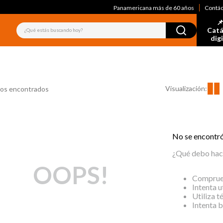
Panamericana más de 60 años
Contá
📌
¿Qué estás buscando hoy?
Catá
dig
Visualización:
os encontrados
No se encontr
¿Qué debo hac
OOPS!
Comprueb
Intenta u
Utiliza t
Intenta 