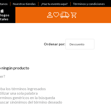
ctanos
Nuestras tiendas
¡Haz tu evento aquí!
Términos y condiciones
📰  
logos 
itales
Descuento
ó ningún producto
er?
a los términos ingresados
tilizar una sola palabra
érminos genéricos en la búsqueda
buscar sinónimos del término deseado