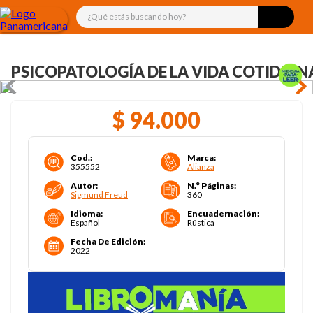
¿Qué estás buscando hoy?
PSICOPATOLOGÍA DE LA VIDA COTIDIAN
$
94
.
000
Cod.
:
Marca
:
355552
Alianza
Autor
:
N.° Páginas
:
Sigmund Freud
360
Idioma
:
Encuadernación
:
Español
Rústica
Fecha De Edición
:
2022