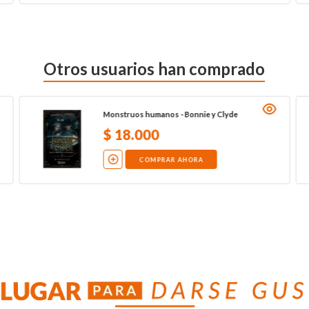
Otros usuarios han comprado
Monstruos humanos - Bonnie y Clyde
$
18
.
000
COMPRAR AHORA