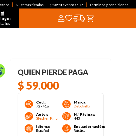
ctanos
Nuestras tiendas
¡Haz tu evento aquí!
Términos y condiciones
📰  
logos 
itales
QUIEN PIERDE PAGA
$
59
.
000
Cod.
:
Marca
:
727416
Debolsillo
Autor
:
N.° Páginas
:
Stephen King
443
Idioma
:
Encuadernación
:
Español
Rústica