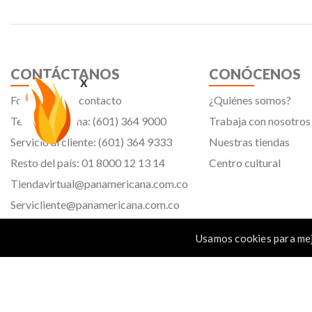
CONTÁCTANOS
CONÓCENOS
x
Formulario de contacto
¿Quiénes somos?
Teléfono oficina: (601) 364 9000
Trabaja con nosotros
Servicio al cliente: (601) 364 9333
Nuestras tiendas
Resto del país: 01 8000 12 13 14
Centro cultural
Tiendavirtual@panamericana.com.co
Servicliente@panamericana.com.co
notificaciones@panamericana.com.co
Usamos cookies para mej
lineaetica@panamericana.com.co
Calle 12 # 34 - 30, Bogotá D.C.