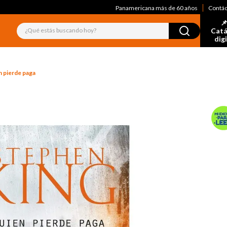
Panamericana más de 60 años
Contá
📌
¿Qué estás buscando hoy?
Catá
dig
 pierde paga