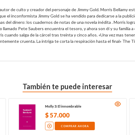
 autor de culto y creador del personaje de Jimmy Gold. Morris Bellamy est
ue el inconformista Jimmy Gold se ha vendido para dedicarse a la publicid
s del dinero: los cuadernos de notas de una novela inédita . Morris logr
o llamado Pete Saubers encuentra el tesoro, y ahora son él y su familia a 
 cuando salga de la cárcel tras treinta y cinco años. «Una vez mas tene
temente cruenta. La intriga te corta la respiración hasta el final» The 
También te puede interesar
Molly 3: El innombrable
$
57
.
000
COMPRAR AHORA