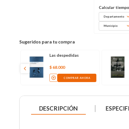
Departamento
Municipio
Sugeridos para tu compra
Las despedidas
$
68
.
000
AHORA
COMPRAR AHORA
DESCRIPCIÓN
ESPECIF