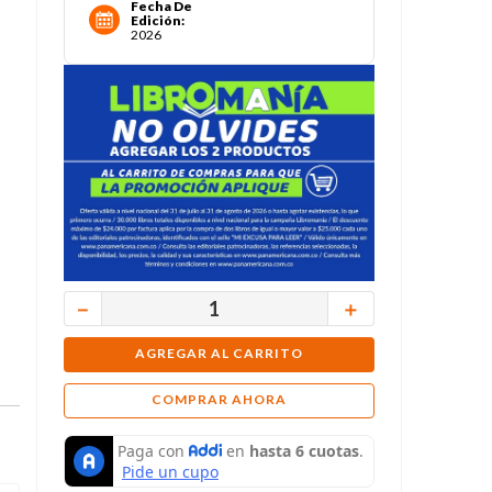
Fecha De
Edición
:
2026
－
＋
AGREGAR AL CARRITO
COMPRAR AHORA