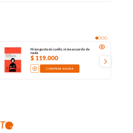
Ni me gusta mi cuello, ni me acuerdo de
nada
$
119
.
000
COMPRAR AHORA