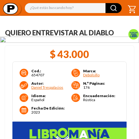
¿Qué estás buscando hoy?
QUIERO ENTREVISTAR AL DIABLO
$
43
.
000
Cod.
:
Marca
:
654707
Debolsillo
Autor
:
N.° Páginas
:
Daniel Trespalacios
176
Idioma
:
Encuadernación
:
Español
Rústica
Fecha De Edición
:
2023