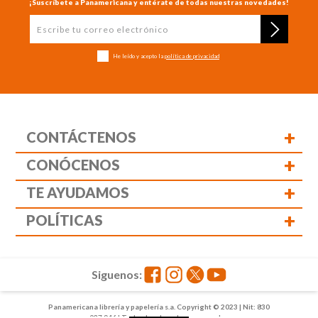
¡Suscríbete a Panamericana y entérate de todas nuestras novedades!
He leído y acepto la
política de privacidad
+
CONTÁCTENOS
+
CONÓCENOS
+
TE AYUDAMOS
+
POLÍTICAS
Siguenos:
Panamericana librería y papelería s.a. Copyright © 2023 | Nit: 830
037 946 | Todos los derechos reservados