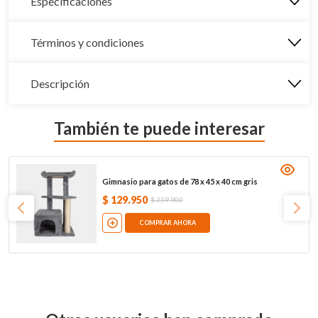
Especificaciones
Términos y condiciones
Descripción
También te puede interesar
Gimnasio para gatos de 78 x 45 x 40 cm gris
$
129
.
950
$
259
.
900
COMPRAR AHORA