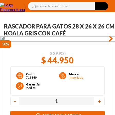
¿Qué estás buscando hoy?
RASCADOR PARA GATOS 28 X 26 X 26 CM
KOALA GRIS CON CAFÉ
50%
$
89
.
900
$
44
.
950
Cod.
:
Marca
:
713149
Importado
Garantía
:
90 días
－
＋
AGREGAR AL CARRITO