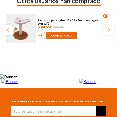
Otros usuarios han comprado
Rascador para gatos 28 x 26 x 26 cm koala gris
con café
$
44
.
950
$
89
.
900
COMPRAR AHORA
¡Suscríbete a Panamericana y entérate de todas nuestras novedades!