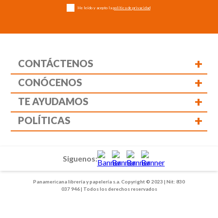
He leído y acepto la
política de privacidad
+
CONTÁCTENOS
+
CONÓCENOS
+
TE AYUDAMOS
+
POLÍTICAS
Siguenos:
Panamericana librería y papelería s.a. Copyright © 2023 | Nit: 830
037 946 | Todos los derechos reservados