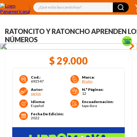
¿Qué estás buscando hoy?
RATONCITO Y RATONCHO APRENDEN LO
NÚMEROS
$
29
.
000
Cod.
:
Marca
:
692547
Bruño
Autor
:
N.° Páginas
:
varios
12
Idioma
:
Encuadernación
:
Español
tapa dura
Fecha De Edición
:
2022