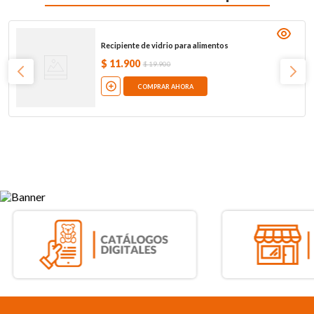
Recipiente de vidrio para alimentos
$
11
.
900
$
19
.
900
COMPRAR AHORA