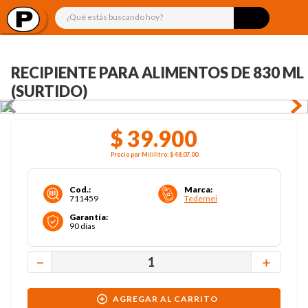
¿Qué estás buscando hoy?
RECIPIENTE PARA ALIMENTOS DE 830 ML
(SURTIDO)
$
39
.
900
Precio por
Mililitro
:
$ 48,07
.00
Cod.
:
Marca
:
711459
Tedemei
Garantía
:
90 días
－
＋
AGREGAR AL CARRITO