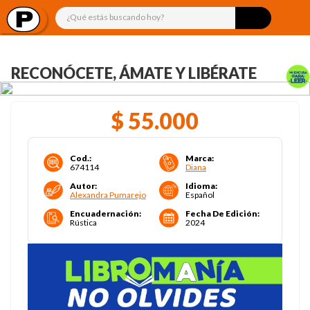
¿Qué estás buscando hoy?
RECONÓCETE, ÁMATE Y LIBÉRATE
$
55
.
000
Cod.
:
Marca
:
674114
Diana
Autor
:
Idioma
:
Alexandra Pumarejo
Español
Encuadernación
:
Fecha De Edición
:
Rústica
2024