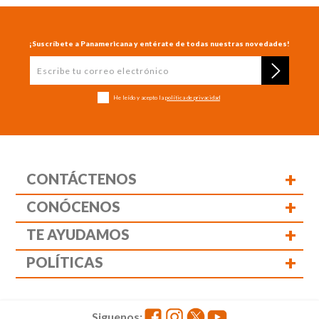
¡Suscríbete a Panamericana y entérate de todas nuestras novedades!
He leído y acepto la
política de privacidad
+
CONTÁCTENOS
+
CONÓCENOS
+
TE AYUDAMOS
+
POLÍTICAS
Siguenos: