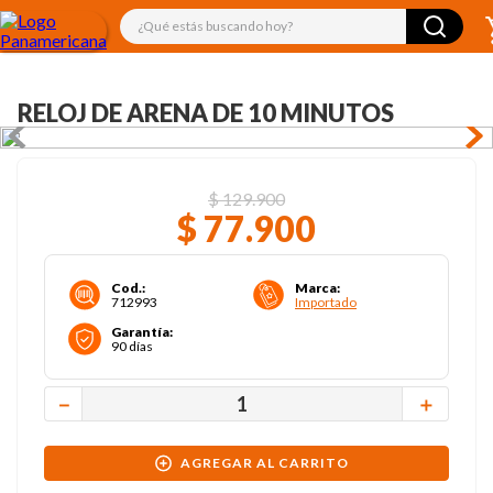
¿Qué estás buscando hoy?
RELOJ DE ARENA DE 10 MINUTOS
$
129
.
900
$
77
.
900
Cod.
:
Marca
:
712993
Importado
Garantía
:
90 días
－
＋
AGREGAR AL CARRITO