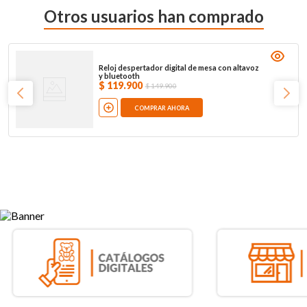
Otros usuarios han comprado
Reloj despertador digital de mesa con altavoz
y bluetooth
$
119
.
900
$
149
.
900
COMPRAR AHORA