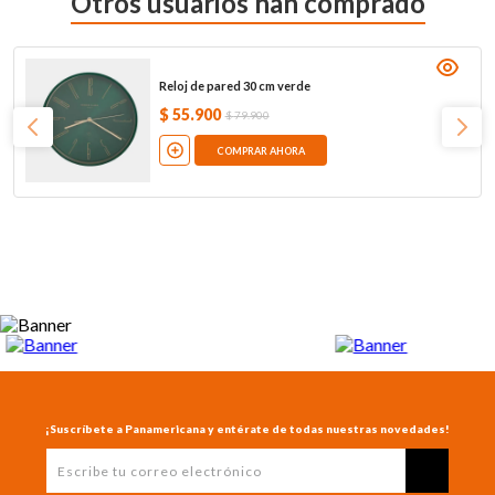
Otros usuarios han comprado
Reloj de pared 30 cm verde
$
55
.
900
$
79
.
900
COMPRAR AHORA
¡Suscríbete a Panamericana y entérate de todas nuestras novedades!