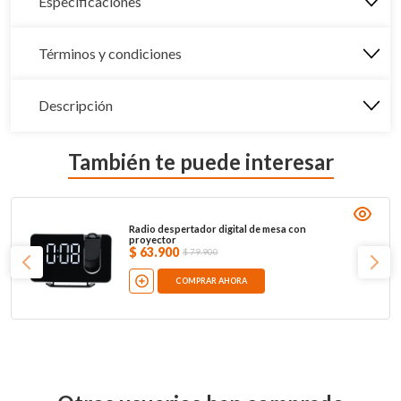
Especificaciones
Términos y condiciones
Descripción
También te puede interesar
Radio despertador digital de mesa con
proyector
$
63
.
900
$
79
.
900
COMPRAR AHORA