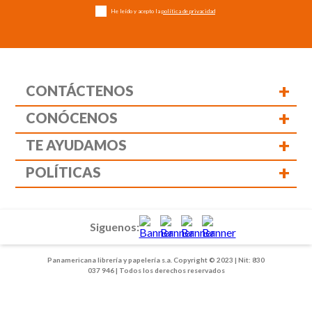
He leído y acepto la
política de privacidad
+
CONTÁCTENOS
+
CONÓCENOS
+
TE AYUDAMOS
+
POLÍTICAS
Siguenos:
Panamericana librería y papelería s.a. Copyright © 2023 | Nit: 830
037 946 | Todos los derechos reservados