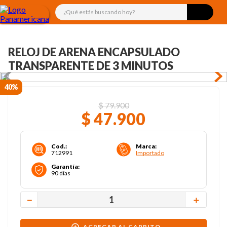
¿Qué estás buscando hoy?
RELOJ DE ARENA ENCAPSULADO
TRANSPARENTE DE 3 MINUTOS
40%
$
79
.
900
$
47
.
900
Cod.
:
Marca
:
712991
Importado
Garantía
:
90 días
－
＋
AGREGAR AL CARRITO