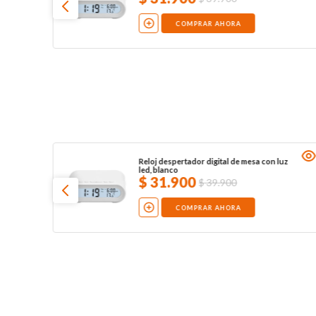
COMPRAR AHORA
Reloj despertador digital de mesa con luz
led, blanco
$
31
.
900
$
39
.
900
COMPRAR AHORA