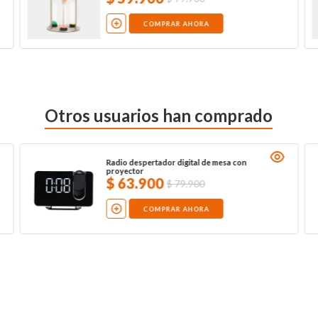
COMPRAR AHORA
Otros usuarios han comprado
Radio despertador digital de mesa con
proyector
$
63
.
900
$
79
.
900
COMPRAR AHORA