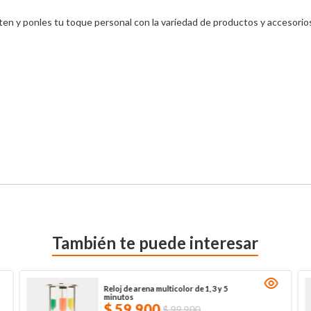
n y ponles tu toque personal con la variedad de productos y accesorios
También te puede interesar
Reloj de arena multicolor de 1, 3 y 5
minutos
$
59
.
900
$
99
.
900