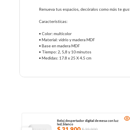
Renueva tus espacios, decóralos como más te guste
Características:

• Color: multicolor

• Material: vidrio y madera MDF

• Base en madera MDF

• Tiempo: 2, 5,8 y 10 minutos  

• Medidas: 17.8 x 25 X 4.5 cm
Reloj despertador digital de mesa con luz
led, blanco
$
31
.
900
$
39
.
900