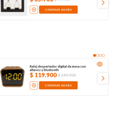
COMPRAR AHORA
Reloj despertador digital de mesa con
altavoz y bluetooth
$
119
.
900
$
149
.
900
COMPRAR AHORA