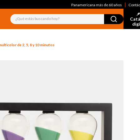
Panamericana más de 60 años
Contá
📌
¿Qué estás buscando hoy?
Catá
dig
ulticolor de 2, 5, 8 y 10 minutos