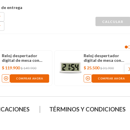
Reloj despertador
Reloj despertador
digital de mesa con
digital de mesa con
altavoz y bluetooth
alarma, blanco
$
119
.
900
$
25
.
500
$
149
.
900
$
31
.
900
COMPRAR AHORA
COMPRAR AHORA
ICACIONES
TÉRMINOS Y CONDICIONES