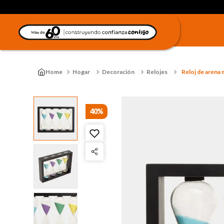
Hogar
Decoración
Relojes
Reloj de arena m
40%