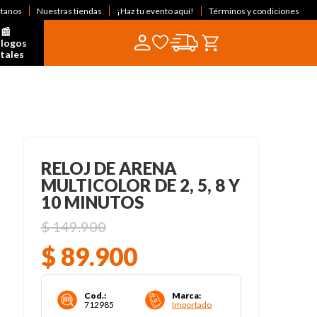
ctanos
Nuestras tiendas
¡Haz tu evento aquí!
Términos y condiciones
📰  
logos 
itales
RELOJ DE ARENA
MULTICOLOR DE 2, 5, 8 Y
10 MINUTOS
$
149
.
900
$
89
.
900
Cod.
:
Marca
:
712985
Importado