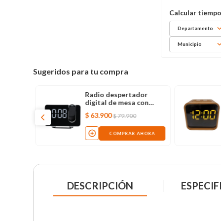
Departamento
Municipio
Sugeridos para tu compra
Radio despertador
digital de mesa con
proyector
$
63
.
900
$
79
.
900
COMPRAR AHORA
DESCRIPCIÓN
ESPECIF