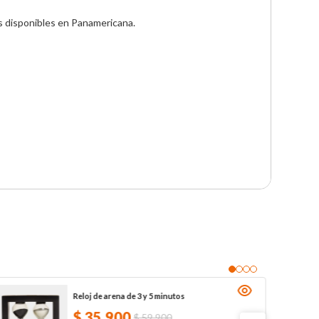
 disponibles en Panamericana.

Reloj de arena de 3 y 5 minutos
$
35
.
900
$
59
.
900