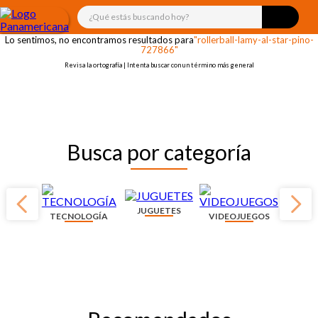
¡OOPS!
¿Qué estás buscando hoy?
Lo sentimos, no encontramos resultados para
"rollerball-lamy-al-star-pino-
727866"
Revisa la ortografía | Intenta buscar con un término más general
Busca por categoría
JUGUETES
TECNOLOGÍA
VIDEOJUEGOS