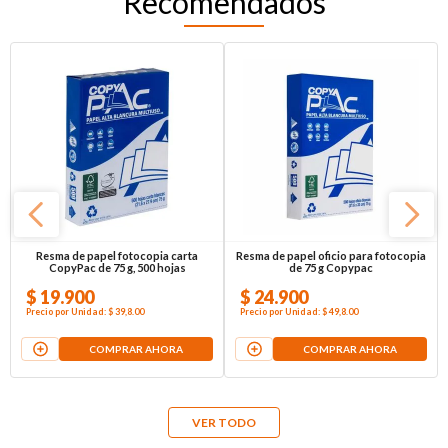
Recomendados
Resma de papel fotocopia carta
Resma de papel oficio para fotocopia
CopyPac de 75 g, 500 hojas
de 75 g Copypac
$
19
.
900
$
24
.
900
Precio por
Unidad
:
$ 39,8
.00
Precio por
Unidad
:
$ 49,8
.00
COMPRAR AHORA
COMPRAR AHORA
VER TODO