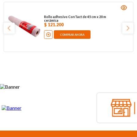
Rollo adhesivo ConTact de 45 cm x 20 m
cerámica
$
121
.
200
COMPRAR AHORA