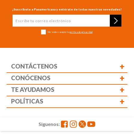
¡Suscríbete a Panamericana y entérate de todas nuestras novedades!
He leído y acepto la
política de privacidad
+
CONTÁCTENOS
+
CONÓCENOS
+
TE AYUDAMOS
+
POLÍTICAS
Siguenos: