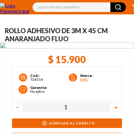
¿Qué estás buscando hoy?
ROLLO ADHESIVO DE 3M X 45 CM
ANARANJADO FLUO
$
15
.
900
Cod.
:
Marca
:
726514
MAE
Garantía
:
No aplica
－
＋
AGREGAR AL CARRITO