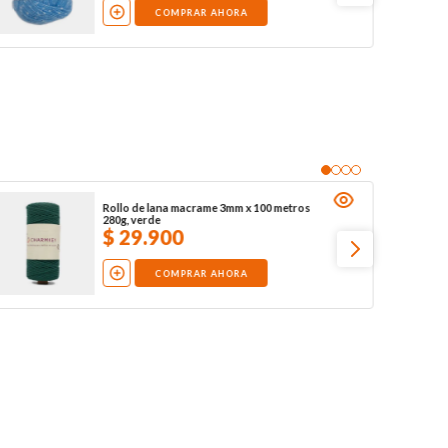
COMPRAR AHORA
Rollo de lana macrame 3mm x 100 metros
280g, verde
$
29
.
900
COMPRAR AHORA