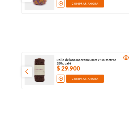
COMPRAR AHORA
Rollo de lana macrame 3mm x 100 metros
280g, café
$
29
.
900
COMPRAR AHORA