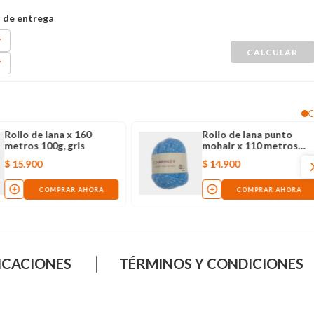
Rollo de lana x 160
Rollo de lana punto
metros 100g, gris
mohair x 110 metros
50g, azul
$
15
.
900
$
14
.
900
COMPRAR AHORA
COMPRAR AHORA
ICACIONES
TÉRMINOS Y CONDICIONES