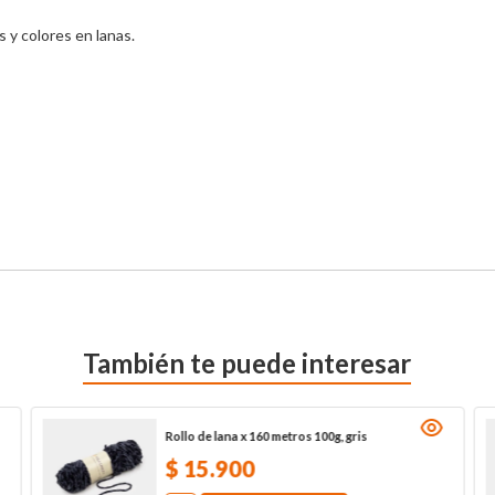
y colores en lanas.

También te puede interesar
Rollo de lana x 160 metros 100g, gris
$
15
.
900