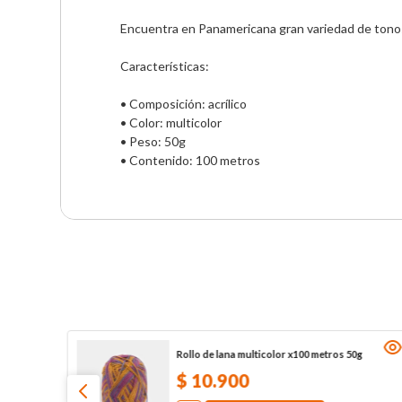
Encuentra en Panamericana gran variedad de tonos 
Características:

• Composición: acrílico

• Color: multicolor

• Peso: 50g

• Contenido: 100 metros
Rollo de lana multicolor x100 metros 50g
$
10
.
900