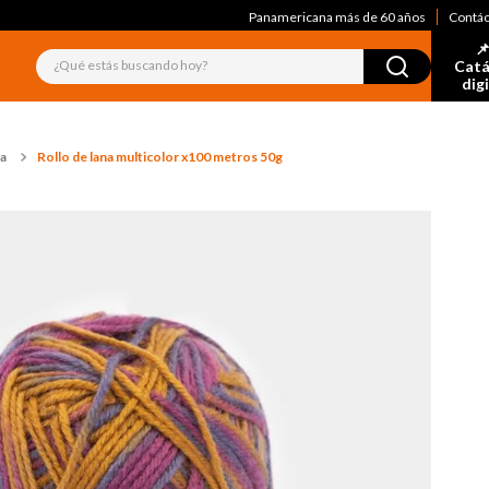
Panamericana más de 60 años
Contá
📌
¿Qué estás buscando hoy?
Catá
dig
na
Rollo de lana multicolor x100 metros 50g