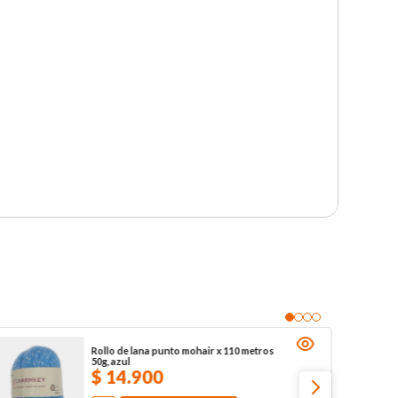
Rollo de lana punto mohair x 110 metros
50g, azul
$
14
.
900