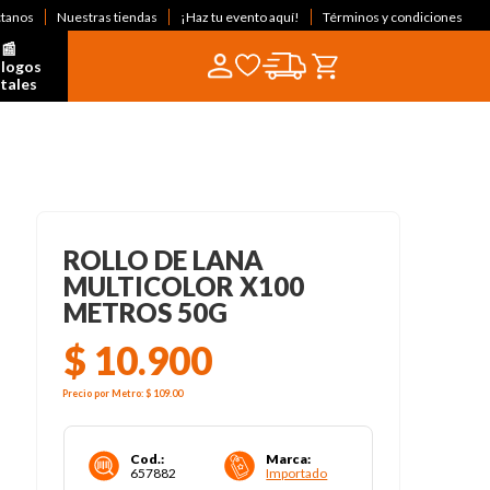
ctanos
Nuestras tiendas
¡Haz tu evento aquí!
Términos y condiciones
📰  
logos 
itales
ROLLO DE LANA
MULTICOLOR X100
METROS 50G
$
10
.
900
Precio por
Metro
:
$ 109
.00
Cod.
:
Marca
:
657882
Importado