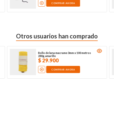
COMPRAR AHORA
Otros usuarios han comprado
Rollo de lana macrame 3mm x 100 metros
280g, amarillo
$
29
.
900
COMPRAR AHORA