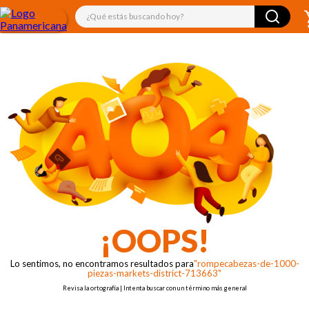
¿Qué estás buscando hoy?
¡OOPS!
Lo sentimos, no encontramos resultados para
"rompecabezas-de-1000-
piezas-markets-district-713663"
Revisa la ortografía | Intenta buscar con un término más general