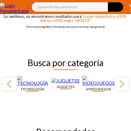
¡OOPS!
¿Qué estás buscando hoy?
Lo sentimos, no encontramos resultados para
"router-inalambrico-n300-
linksys-e900-negro-581653"
Revisa la ortografía | Intenta buscar con un término más general
Busca por categoría
JUGUETES
TECNOLOGÍA
VIDEOJUEGOS