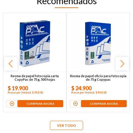
Recomendados
Resma de papel fotocopia carta
Resma de papel oficio para fotocopia
CopyPac de 75 g, 500 hojas
de 75 g Copypac
$
19
.
900
$
24
.
900
Precio por
Unidad
:
$ 39,8
.00
Precio por
Unidad
:
$ 49,8
.00
COMPRAR AHORA
COMPRAR AHORA
VER TODO